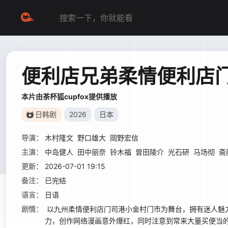
便利店兄弟柔情便利店
本片由茶杯狐cupfox提供播放
日韩剧
2026
日本
导演：
木村隆文
野口雄大
岡野宏信
主演：
中岛健人
田中丽奈
铃木福
曾田陵介
光石研
马场彻
斋
更新：
2026-07-01 19:15
备注：
已完结
语言：
日语
剧情：
以九州柔情便利店门司港小金村门市为舞台，拥有迷人魅
力，创作网络漫画意外爆红，同时注意到常来大量买便当的