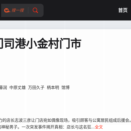
首页
搜一搜
门司港小金村门市
藤润
中原丈雄
万田久子
柄本明
馆博
力的店长志波三彦让门店宛如偶像现场，吸引顾客与公寓居民组成后援会
神秘男子。一次突发事件揭开真相：店长与这名狂...
全文