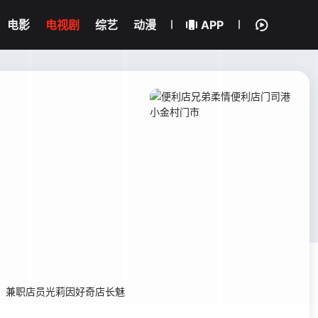
电影
电视剧
综艺
动漫
APP
。兼职店员光莉因好奇店长魅