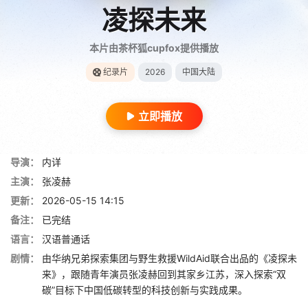
凌探未来
本片由茶杯狐cupfox提供播放
纪录片
2026
中国大陆
立即播放
导演：
内详
主演：
张凌赫
更新：
2026-05-15 14:15
备注：
已完结
语言：
汉语普通话
剧情：
由华纳兄弟探索集团与野生救援WildAid联合出品的《凌探未
来》，跟随青年演员张凌赫回到其家乡江苏，深入探索“双
碳”目标下中国低碳转型的科技创新与实践成果。