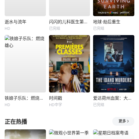
逝水与流年
闪闪的儿科医生第四季
地球·劫后重生
HD
已完结
已完结
铁娘子乐队：燃烧雄心
时间戳
爱达荷州血案：大学梦魇
HD
HD中字
已完结
正在热播
更多