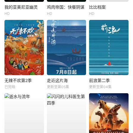
我的亚美尼亚幽灵
鸡肉帝国：快餐阴谋
比比档案
HD
HD
HD
无辣不欢第2季
走近这片海
前浪第二季
已完结
更新至第05集
更新至第04集