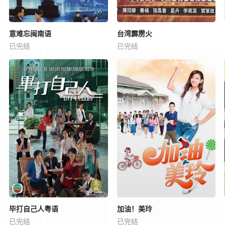
意难忘闽南语
台湾霹雳火
已完结
已完结
毕打自己人粤语
加油！美玲
已完结
已完结