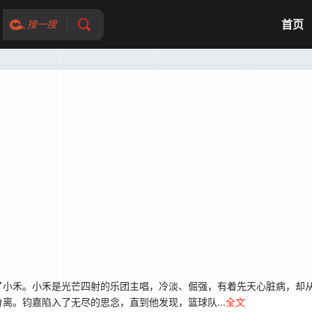
首页
搜一搜
了小禾。小禾是光芒四射的乐团主唱，冷淡、倔强，有着先天心脏病，却
离。钧嘉陷入了无尽的思念，直到他发现，篮球队...
全文