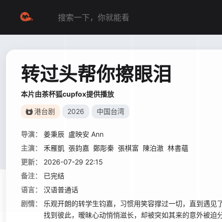
转过头帮你擦眼泪
本片由茶杯狐cupfox提供播放
港台剧
2026
中国台湾
导演：
姜秉辰
盧映安 Ann
主演：
禾雁凱
張鈞嘉
鄭彫秦
張棋富
陳泊澈
林書蘊
更新：
2026-07-29 22:15
备注：
已完结
语言：
汉语普通话
剧情：
乐观开朗的转学生钧嘉，习惯用笑容撑过一切，直到遇见
找到彼此，暧昧心动悄悄滋长，却被突如其来的意外被迫分