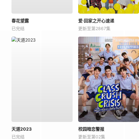
春花望露
爱·回家之开心速递
已完结
更新至第2867集
天道2023
校园暗恋警报
已完结
更新至第02集