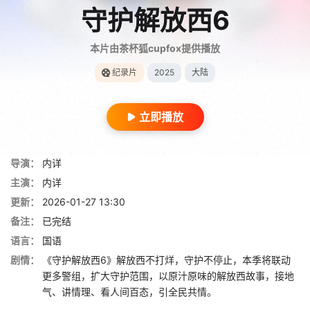
守护解放西6
本片由茶杯狐cupfox提供播放
纪录片
2025
大陆
立即播放
导演：
内详
主演：
内详
更新：
2026-01-27 13:30
备注：
已完结
语言：
国语
剧情：
《守护解放西6》解放西不打烊，守护不停止，本季将联动
更多警组，扩大守护范围，以原汁原味的解放西故事，接地
气、讲情理、看人间百态，引全民共情。