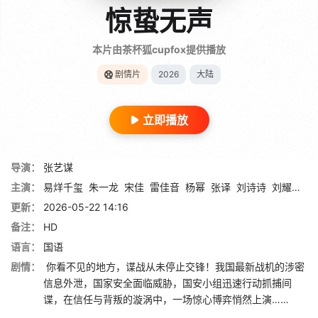
惊蛰无声
本片由茶杯狐cupfox提供播放
剧情片
2026
大陆
立即播放
导演：
张艺谋
主演：
易烊千玺
朱一龙
宋佳
雷佳音
杨幂
张译
刘诗诗
刘耀文
林
更新：
2026-05-22 14:16
备注：
HD
语言：
国语
剧情：
你看不见的地方，谍战从未停止交锋！我国最新战机的涉密
信息外泄，国家安全面临威胁，国安小组迅速行动抓捕间
谍，在信任与背叛的漩涡中，一场惊心博弈悄然上演……