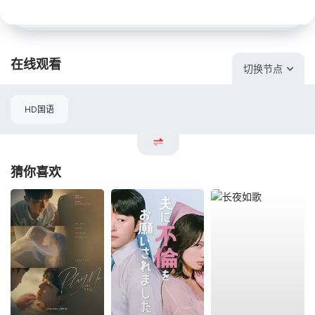
在线观看
切换节点
HD国语
猜你喜欢