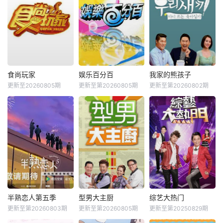
食尚玩家
娱乐百分百
我家的熊孩子
更新至20260805期
更新至第20260805期
更新至第20260802期
半熟恋人第五季
型男大主厨
综艺大热门
更新至第20260803期
更新至第20260805期
更新至第20250829期