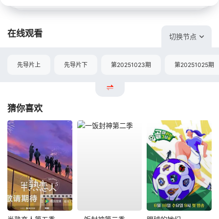
在线观看
切换节点
先导片上
先导片下
第20251023期
第20251025期
猜你喜欢