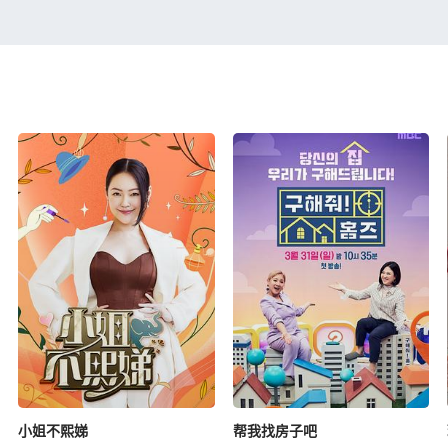
小姐不熙娣
帮我找房子吧