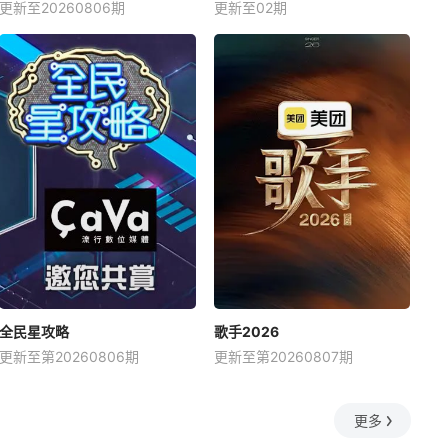
更新至20260806期
更新至02期
全民星攻略
歌手2026
更新至第20260806期
更新至第20260807期
更多