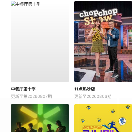
中餐厅第十季
11点热吵店
更新至第20260807期
更新至20260806期