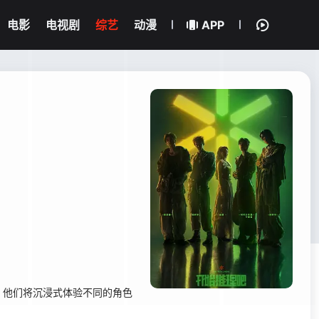
电影
电视剧
综艺
动漫
APP
，他们将沉浸式体验不同的角色