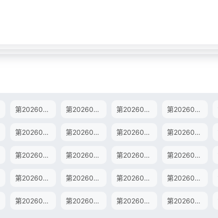
第20260529期
第20260529期采访
第20260602期
第20260603期
第20260611期
第20260611期存档
第20260612期
第20260614期
第20260625期
第20260701期
第20260702期
第20260703期
第20260716期
第20260716期存档
第20260717期
第20260719期大赏
第20260730期存档
第20260731期采访
第20260731期加更
第20260801期