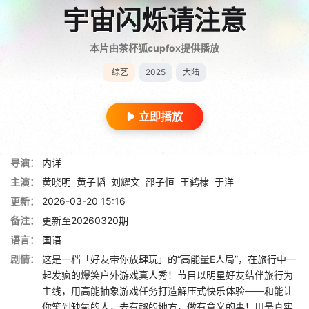
宇宙闪烁请注意
本片由茶杯狐cupfox提供播放
综艺
2025
大陆
立即播放
导演：
内详
主演：
黄晓明
黄子韬
刘耀文
邵子恒
王鹤棣
于洋
更新：
2026-03-20 15:16
备注：
更新至20260320期
语言：
国语
剧情：
这是一档「好友带你放肆玩」的“高能量E人局”，在旅行中一
起发疯的爆笑户外游戏真人秀！节目以明星好友结伴旅行为
主线，用高能抽象游戏任务打造解压式快乐体验——和能让
你笑到缺氧的人，去有趣的地方，做有意义的事！用最真实