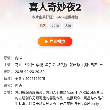
喜人奇妙夜2
本片由茶杯狐cupfox提供播放
综艺
2025
大陆
立即播放
导演：
内详
主演：
马东
大张伟
李诞
孟子义
胡先煦
张若昀
刘旸
吕严
土豆
更新：
2025-12-20 20:30
备注：
更新至20251220期
语言：
国语
剧情：
喜剧爆综再度来袭，喜剧人们集结Again！选取最贴近生活
的主题创作无限可能的喜剧作品，链接观众、明星与作品产
生共鸣，打造十场喜剧大秀，开启每周的全民喜剧party！