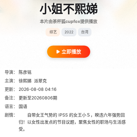
小姐不熙娣
本片由茶杯狐cupfox提供播放
综艺
2022
台湾
立即播放
导演：
陈彦铭
主演：
徐熙娣
派翠克
更新：
2026-08-08 04:16
备注：
更新至20260806期
语言：
国语
剧情：
自带女王气势的 IPSS 的女王小Ｓ，睽违六年强势回
归！以女性出发点的节目议题，聚焦女性的职场与生活感
受。