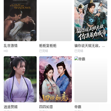
乱世激情
栀栀复栀栀
骗你说天赋无敌，你真暴力成帝
HD
已完结
已完结
逍遥赘婿
四四如意
帝霸