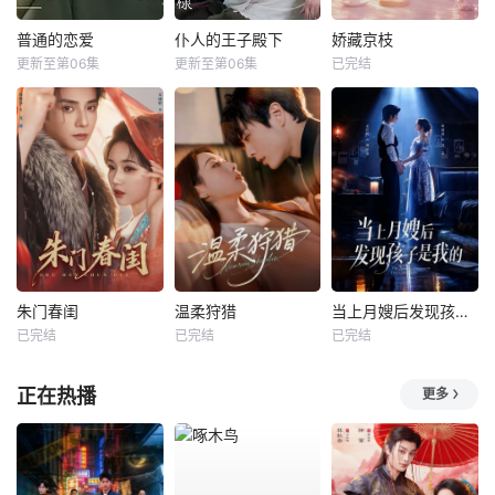
普通的恋爱
仆人的王子殿下
娇藏京枝
更新至第06集
更新至第06集
已完结
朱门春闺
温柔狩猎
当上月嫂后发现孩子是我的
已完结
已完结
已完结
正在热播
更多