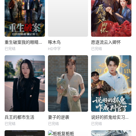
重生破案我的眼睛能锁定凶手
啄木鸟
愿逐流云入卿怀
已完结
HD中字
已完结
兵王的都市生活
妻子的逆袭
说好的抓鬼给实习证明，咋成判官了
已完结
已完结
已完结