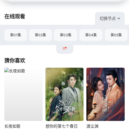
在线观看
切换节点
第01集
第02集
第03集
第04集
第05集
猜你喜欢
长夜如歌
想你的第七个春日
渡尘渊