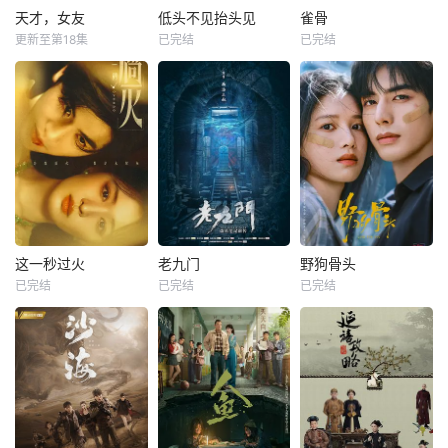
天才，女友
低头不见抬头见
雀骨
更新至第18集
已完结
已完结
这一秒过火
老九门
野狗骨头
已完结
已完结
已完结