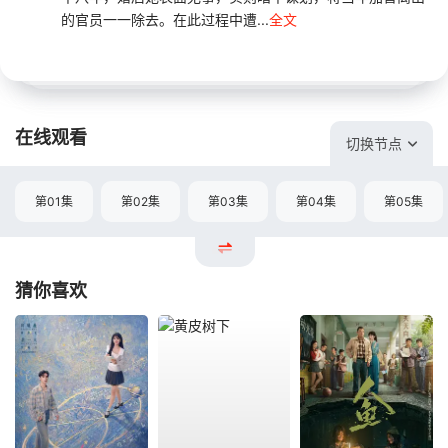
的官员一一除去。在此过程中遭...
全文
在线观看
切换节点
第01集
第02集
第03集
第04集
第05集
猜你喜欢