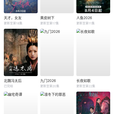
天才，女友
黄皮树下
人鱼2026
更新至第18集
更新至第17集
更新至第11集
北魏冯太后
九门2026
长夜如歌
已完结
更新至第20集
更新至第22集