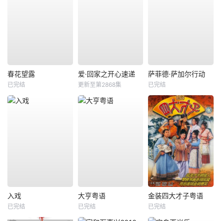
春花望露
爱·回家之开心速递
萨菲德·萨加尔行动
已完结
更新至第2868集
已完结
入戏
大亨粤语
金装四大才子粤语
已完结
已完结
已完结