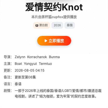
爱情契约Knot
本片由茶杯狐cupfox提供播放
港台剧
2026
泰国
立即播放
导演：
Zelynn
Korrachanok
Bunma
主演：
Boat
Yongyut
Termtuo
更新：
2026-08-05 04:15
备注：
更新至第06集
语言：
泰语
剧情：
一部于2026年上线的泰国/泰语/LGBT/爱情/都市/霸道总裁
电视剧，讲述了“结为枷锁，爱为牢笼”的契约恋爱故事。