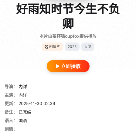
好雨知时节今生不负
卿
本片由茶杯狐cupfox提供播放
剧情片
2025
大陆
立即播放
导演：
内详
主演：
内详
更新：
2025-11-30 02:39
备注：
已完结
语言：
国语
剧情：