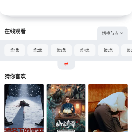
在线观看
切换节点
第1集
第2集
第3集
第4集
第5集
第
猜你喜欢