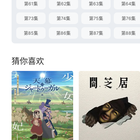
第61集
第62集
第63集
第64集
第73集
第74集
第75集
第76集
第85集
第86集
第87集
第88集
猜你喜欢