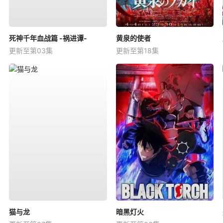
死神千年血战篇 -祸进谭-
黄泉的使者
更新至第03集
更新至第18集
猫与龙
暗黑灯火