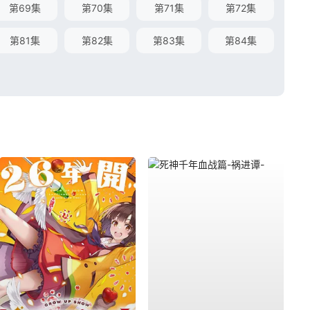
第69集
第70集
第71集
第72集
第81集
第82集
第83集
第84集