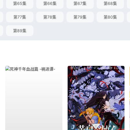
第65集
第66集
第67集
第68集
第77集
第78集
第79集
第80集
第89集