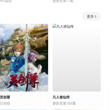
HD国语
更新至第17集
更多
灵剑尊
凡人修仙传
已完结
更新至第186集