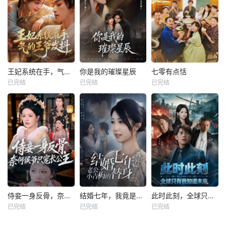
王妃系统在手，气的王爷发抖
你是我的璀璨星辰
七零有点恬
已完结
已完结
已完结
侍妾一身反骨，奈何侯爷只宠长公主
结婚七年，我竟是老公小青梅的替身
此时此刻，全球只有我知道未来
已完结
已完结
已完结