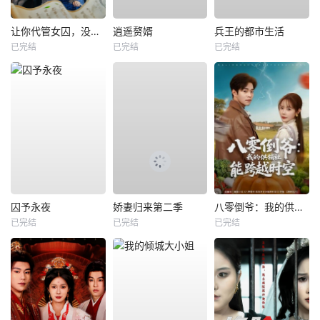
让你代管女囚，没让你称帝啊
逍遥赘婿
兵王的都市生活
已完结
已完结
已完结
囚予永夜
娇妻归来第二季
八零倒爷：我的供销社能跨时空
已完结
已完结
已完结