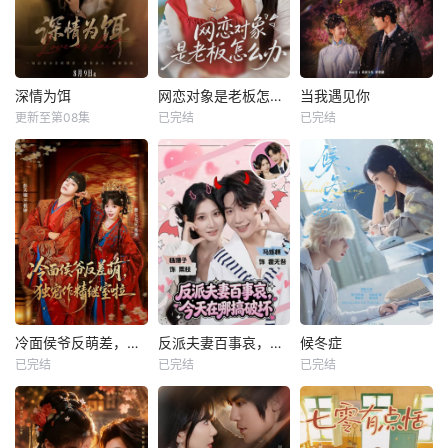
深情为饵
网恋对象是老板怎么办
当我遇见你
更新至第08集
已完结
已完结
冷面侯爷反萌差，独宠作精继室啦
反派夫妻百事哀，今天在哪搞破坏
候冬症
已完结
已完结
已完结