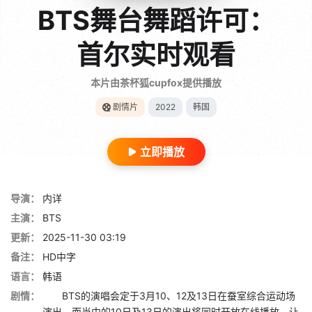
BTS舞台舞蹈许可：
首尔实时观看
本片由茶杯狐cupfox提供播放
剧情片
2022
韩国
立即播放
导演：
内详
主演：
BTS
更新：
2025-11-30 03:19
备注：
HD中字
语言：
韩语
剧情：
BTS的演唱会定于3月10、12及13日在蚕室综合运动场
演出，而当中的10日及13日的演出将同时开放在线播放，让