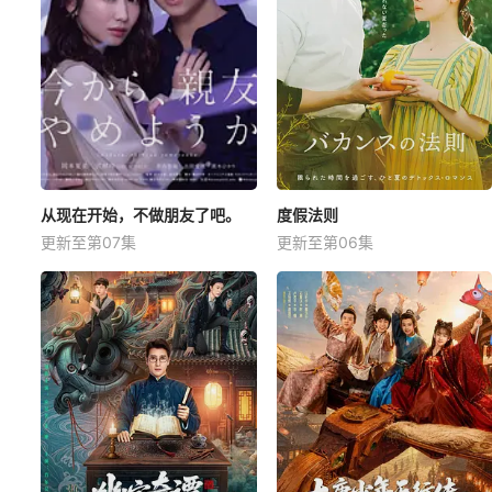
从现在开始，不做朋友了吧。
度假法则
更新至第07集
更新至第06集