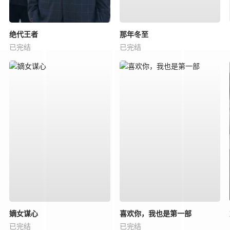
绝代王者
那年冬至
已完结
已完结
嫡女谋心
喜欢你，我也是第一部
已完结
已完结