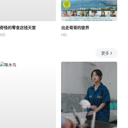
奇怪的零食店钱天堂
出走哥哥的彼界
HD
HD
更多