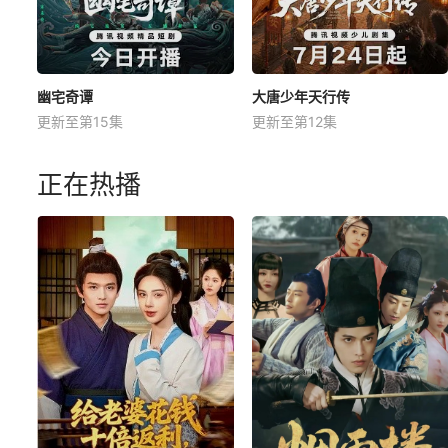
幽宅奇谭
大唐少年天行传
更新至第15集
更新至第12集
正在热播