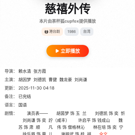
慈禧外传
本片由茶杯狐cupfox提供播放
港台剧
1986
台湾
立即播放
导演：
赖水清
张方霞
主演：
胡因梦
刘德凯
曹健
魏龙豪
刘尚谦
更新：
2025-11-30 04:18
备注：
已完结
语言：
国语
剧情：
演员表—— 胡茵梦 饰 玉 兰 刘德凯 饰 奕 忻
刘尚谦 饰 奕 詝（咸丰） 许启平 饰 钱成山 魏
苏 饰 肃 顺 凡 伟 饰 僧格林沁 林在培 饰 奕 宁
徐乐眉 饰 蓉 儿 谢祖武 饰 桂 祥 ...
全文