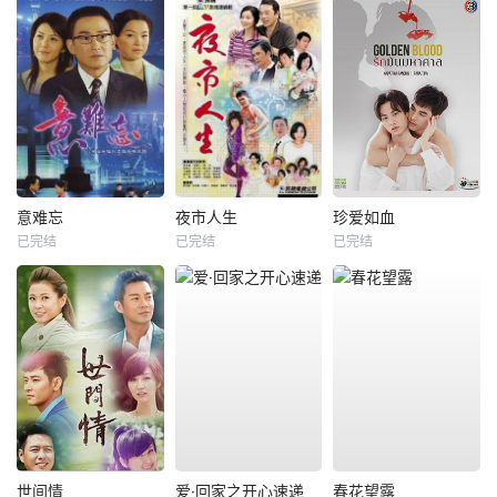
意难忘
夜市人生
珍爱如血
已完结
已完结
已完结
世间情
爱·回家之开心速递
春花望露