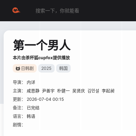
第一个男人
本片由茶杯狐cupfox提供播放
日韩剧
2025
韩国
导演：
内详
主演：
咸恩静
尹善宇
朴健一
吴贤庆
김민설
李起昶
更新：
2026-07-04 00:15
备注：
已完结
语言：
韩语
剧情：