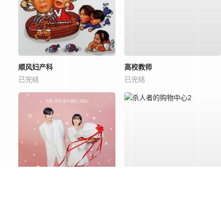
顺风妇产科
高校教师
已完结
已完结