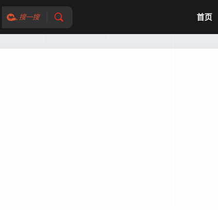
首页
搜一搜