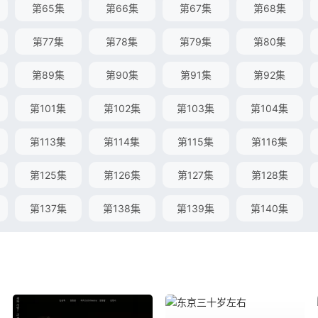
第65集
第66集
第67集
第68集
第77集
第78集
第79集
第80集
第89集
第90集
第91集
第92集
第101集
第102集
第103集
第104集
第113集
第114集
第115集
第116集
第125集
第126集
第127集
第128集
第137集
第138集
第139集
第140集