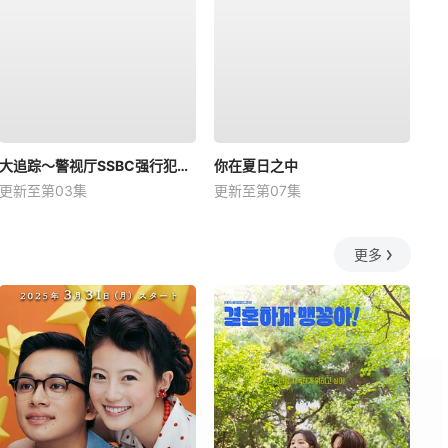
大追踪〜警视厅SSBC强行犯系〜第二季
你在夏日之中
更新至第03集
更新至第07集
更多