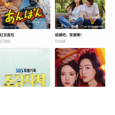
红豆面包
结婚吧，笨蛋啊！
已完结
已完结