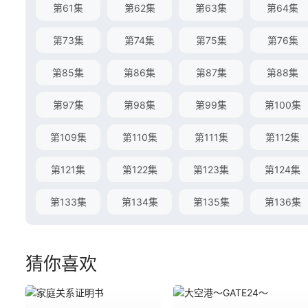
第61集
第62集
第63集
第64集
第73集
第74集
第75集
第76集
第85集
第86集
第87集
第88集
第97集
第98集
第99集
第100集
第109集
第110集
第111集
第112集
第121集
第122集
第123集
第124集
第133集
第134集
第135集
第136集
猜你喜欢