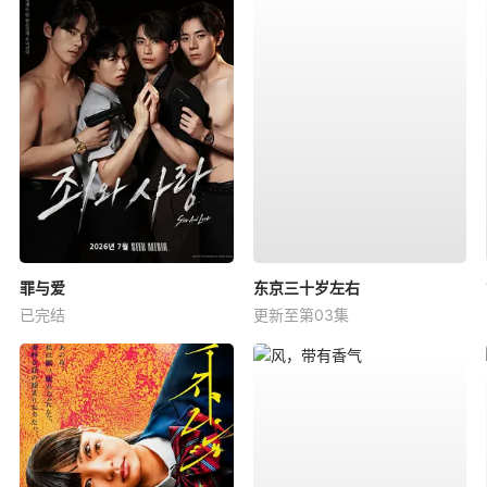
罪与爱
东京三十岁左右
已完结
更新至第03集