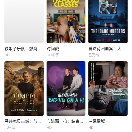
铁娘子乐队：燃烧雄心
时间戳
爱达荷州血案：大学梦魇
HD
HD中字
已完结
寻迹庞贝古城：与汤姆·希德勒斯顿同行
心跳漏一拍：结束在一声嗨
冲绳费城
已完结
HD
HD