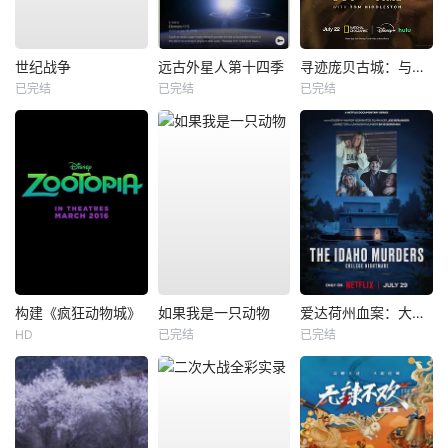
世纪战争
远古外星人第十四季
寻迹庞贝古城：与汤姆·希德勒斯顿同行
已完结
已完结
已完结
构建《疯狂动物城》
如果我是一只动物
爱达荷州血案：大学梦魇
HD
已完结
已完结