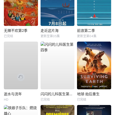
无辣不欢第2季
走近这片海
前浪第二季
已完结
更新至第05集
更新至第04集
逝水与流年
闪闪的儿科医生第四季
地球·劫后重生
HD
已完结
已完结