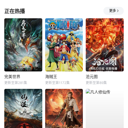
正在热播
更多
完美世界
海贼王
沧元图
更新至第281集
更新至第1172集
更新至第89集