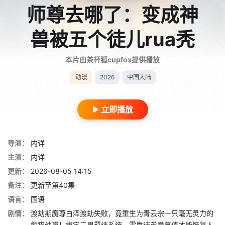
师尊去哪了：变成神
兽被五个徒儿rua秃
本片由茶杯狐cupfox提供播放
动漫
2026
中国大陆
立即播放
导演：
内详
主演：
内详
更新：
2026-08-05 14:15
备注：
更新至第40集
语言：
国语
剧情：
渡劫期魔尊白泽渡劫失败，竟重生为青云宗一只毫无灵力的
熊猫幼崽！绑定三界羁绊系统，需靠徒弟爱慕值才能恢复人