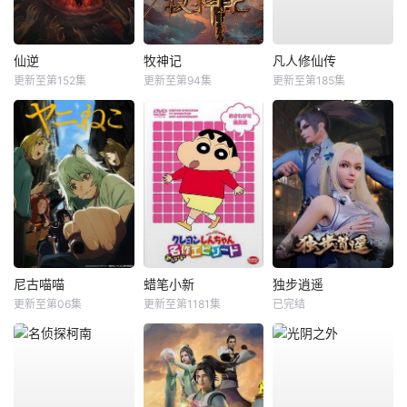
仙逆
牧神记
凡人修仙传
更新至第152集
更新至第94集
更新至第185集
尼古喵喵
蜡笔小新
独步逍遥
更新至第06集
更新至第1181集
已完结