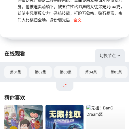
身。他被迫卖萌躺平，被五位性格迥异的女徒弟宠到rua秃，
却暗中凭魔尊实力与系统技能，打脸万象宗、赌石暴富、宗
门大比横扫全场。身份曝光后...
全文
在线观看
切换节点
第01集
第02集
第03集
第04集
第05集
猜你喜欢