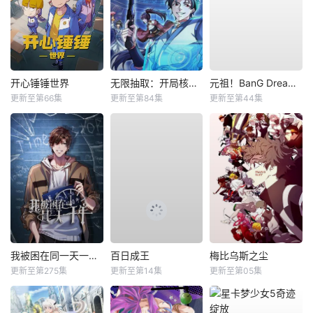
开心锤锤世界
无限抽取：开局核平修仙世界动态漫
元祖！BanG Dream酱
更新至第66集
更新至第84集
更新至第44集
我被困在同一天一千年动态漫
百日成王
梅比乌斯之尘
更新至第275集
更新至第14集
更新至第05集