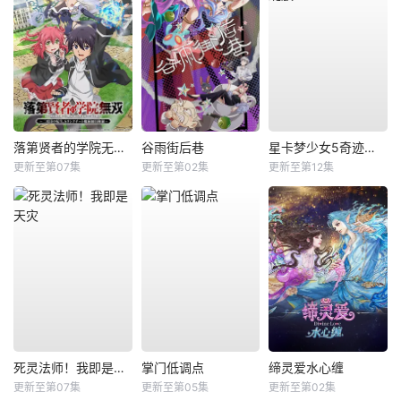
落第贤者的学院无双第二回转生，S等级作弊魔术师冒险记
谷雨街后巷
星卡梦少女5奇迹绽放
更新至第07集
更新至第02集
更新至第12集
死灵法师！我即是天灾
掌门低调点
缔灵爱水心缠
更新至第07集
更新至第05集
更新至第02集