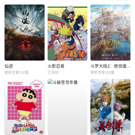
仙逆
火影忍者
斗罗大陆2：绝世唐门
更新至第152集
已完结
更新至第165集