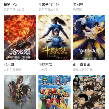
蜡笔小新
斗破苍穹年番
灵剑尊
更新至第1181集
更新至第207集
已完结
沧元图
斗罗大陆
都市古仙医
更新至第89集
已完结
更新至第201集