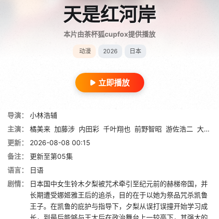
天是红河岸
本片由茶杯狐cupfox提供播放
动漫
2026
日本
立即播放
导演：
小林浩辅
主演：
橘美来
加藤涉
内田彩
千叶翔也
前野智昭
游佐浩二
大野智敬
更新：
2026-08-08 00:15
备注：
更新至第05集
语言：
日语
剧情：
日本国中女生铃木夕梨被咒术牵引至纪元前的赫梯帝国，并
长期遭受娜姬雅王后的追杀，目的在于以她为祭品咒杀凯鲁
王子。在凯鲁的庇护与指导下，夕梨从误打误撞开始学习成
长，到最后能够与王太后在政治舞台上一较高下，其强大的