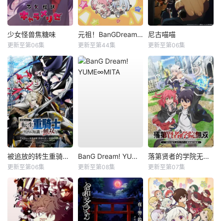
少女怪兽焦糖味
元祖！BanGDream酱
尼古喵喵
更新至第06集
更新至第44集
更新至第06集
被追放的转生重骑士用游戏知识开无双
BanG Dream! YUME∞MITA
落第贤者的学院无双第二回转生，S等级作弊魔术师冒险记
更新至第06集
更新至第08集
更新至第07集