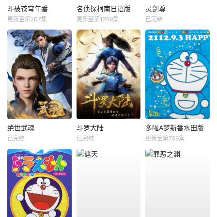
斗破苍穹年番
名侦探柯南日语版
灵剑尊
更新至第207集
更新至第1269集
已完结
绝世武魂
斗罗大陆
多啦A梦新番水田版
已完结
已完结
更新至第759集