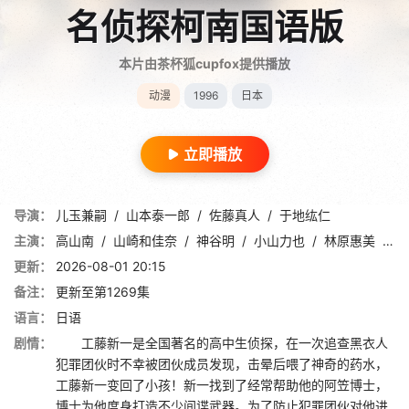
名侦探柯南国语版
本片由茶杯狐cupfox提供播放
动漫
1996
日本
立即播放
导演：
儿玉兼嗣
/
山本泰一郎
/
佐藤真人
/
于地纮仁
主演：
高山南
/
山崎和佳奈
/
神谷明
/
小山力也
/
林原惠美
/
山
更新：
2026-08-01 20:15
备注：
更新至第1269集
语言：
日语
剧情：
工藤新一是全国著名的高中生侦探，在一次追查黑衣人
犯罪团伙时不幸被团伙成员发现，击晕后喂了神奇的药水，
工藤新一变回了小孩！新一找到了经常帮助他的阿笠博士，
博士为他度身打造不少间谍武器。为了防止犯罪团伙对他进