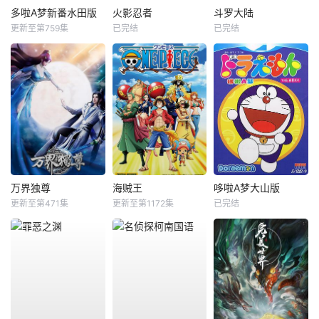
多啦A梦新番水田版
火影忍者
斗罗大陆
更新至第759集
已完结
已完结
万界独尊
海贼王
哆啦A梦大山版
更新至第471集
更新至第1172集
已完结