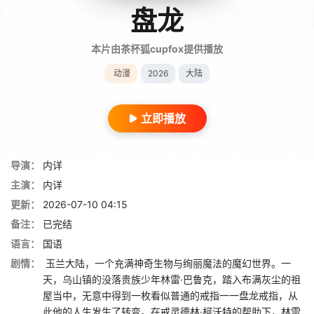
盘龙
本片由茶杯狐cupfox提供播放
动漫
2026
大陆
立即播放
导演：
内详
主演：
内详
更新：
2026-07-10 04:15
备注：
已完结
语言：
国语
剧情：
玉兰大陆，一个充满神奇生物与绚丽魔法的魔幻世界。一
天，乌山镇的没落贵族少年林雷·巴鲁克，踏入布满灰尘的祖
屋当中，无意中得到一枚看似普通的戒指一一盘龙戒指，从
此他的人生发生了转变。在戒灵德林·柯沃特的帮助下，林雷