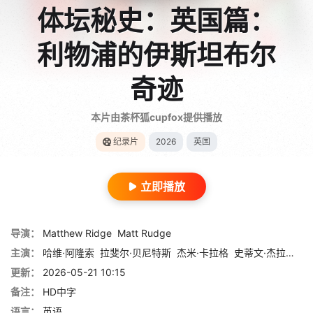
体坛秘史：英国篇：
利物浦的伊斯坦布尔
奇迹
本片由茶杯狐cupfox提供播放
纪录片
2026
英国
立即播放
导演：
Matthew Ridge
Matt Rudge
主演：
哈维·阿隆索
拉斐尔·贝尼特斯
杰米·卡拉格
史蒂文·杰拉德
迈
更新：
2026-05-21 10:15
备注：
HD中字
语言：
英语