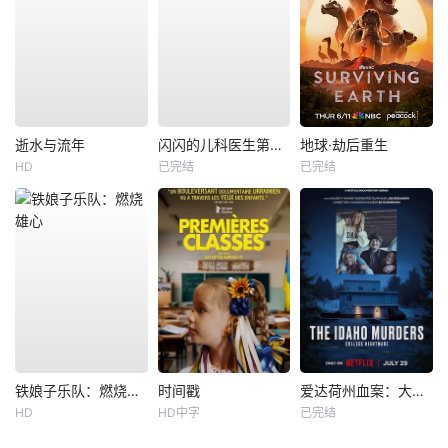
逝水与流年
闪闪的儿科医生第四季
地球·劫后重生
HD
已完结
已完结
铁娘子乐队：燃烧雄心
时间戳
爱达荷州血案：大学梦魇
HD
HD中字
已完结