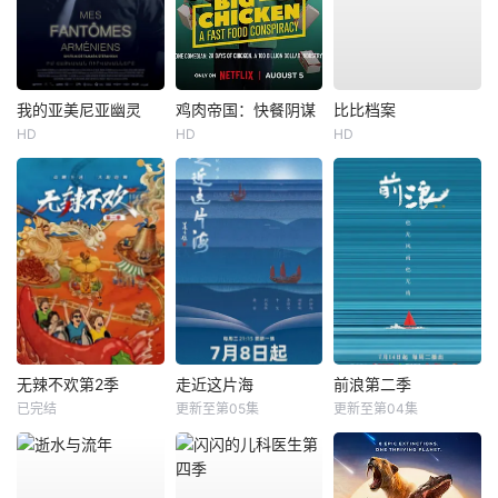
我的亚美尼亚幽灵
鸡肉帝国：快餐阴谋
比比档案
HD
HD
HD
无辣不欢第2季
走近这片海
前浪第二季
已完结
更新至第05集
更新至第04集