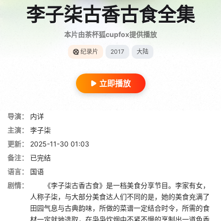
李子柒古香古食全集
本片由茶杯狐cupfox提供播放
纪录片
2017
大陆
立即播放
导演：
内详
主演：
李子柒
更新：
2025-11-30 01:03
备注：
已完结
语言：
国语
剧情：
《李子柒古香古食》是一档美食分享节目。李家有女，
人称子柒，与大部分美食达人们不同的是，她的美食充满了
田园气息与古典韵味，所做的菜谱一定结合时令，所需的食
材一定就地选取，在袅袅炊烟中不紧不慢的烹制出一道色香