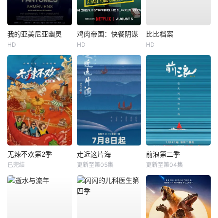
我的亚美尼亚幽灵
鸡肉帝国：快餐阴谋
比比档案
HD
HD
HD
无辣不欢第2季
走近这片海
前浪第二季
已完结
更新至第05集
更新至第04集