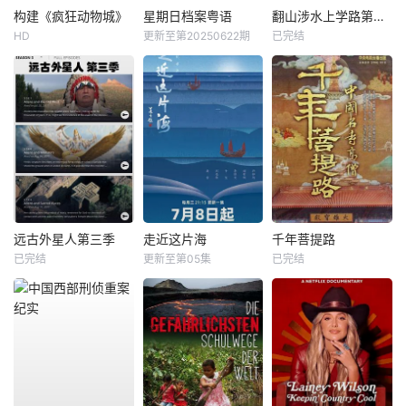
构建《疯狂动物城》
星期日档案粤语
翻山涉水上学路第二季
HD
更新至第20250622期
已完结
远古外星人第三季
走近这片海
千年菩提路
已完结
更新至第05集
已完结