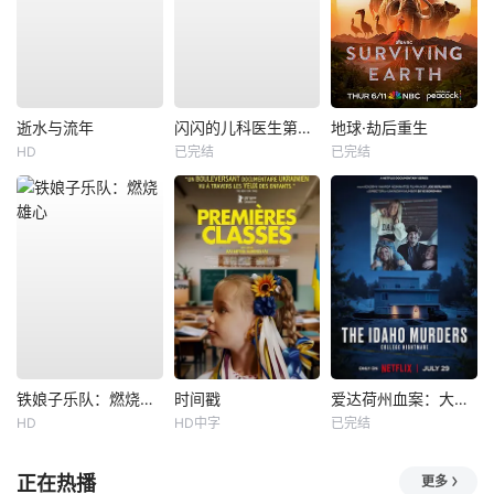
逝水与流年
闪闪的儿科医生第四季
地球·劫后重生
HD
已完结
已完结
铁娘子乐队：燃烧雄心
时间戳
爱达荷州血案：大学梦魇
HD
HD中字
已完结
正在热播
更多