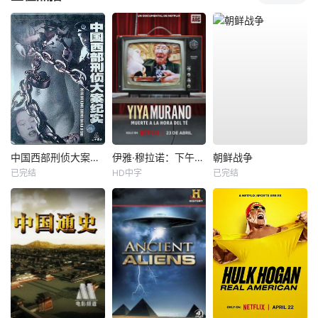
中国西部刑侦大案纪实
伊雅·穆拉诺：下午茶杀机
朝鲜战争
已完结
HD中字
已完结