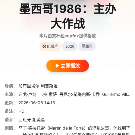
墨西哥1986：主办
大作战
本片由茶杯狐cupfox提供播放
纪录片
2026
墨西哥
立即播放
导演：
加布里埃尔·利普斯坦
主演：
迭戈·卢纳
卡拉·索萨
丹尼尔·希梅内斯·卡乔
Guillermo Villegas
更新：
2026-06-06 14:15
备注：
HD
语言：
西班牙语,英语
剧情：
马丁·德拉托雷（Martín de la Torre）的混乱故事，他找到了
一种上升到顶峰的方法，并以任何必要的方式将1986年世界