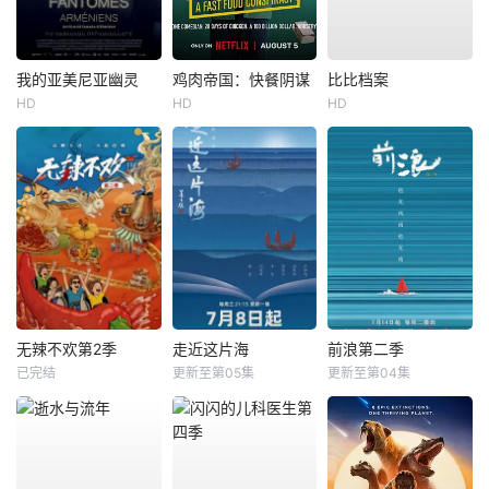
我的亚美尼亚幽灵
鸡肉帝国：快餐阴谋
比比档案
HD
HD
HD
无辣不欢第2季
走近这片海
前浪第二季
已完结
更新至第05集
更新至第04集