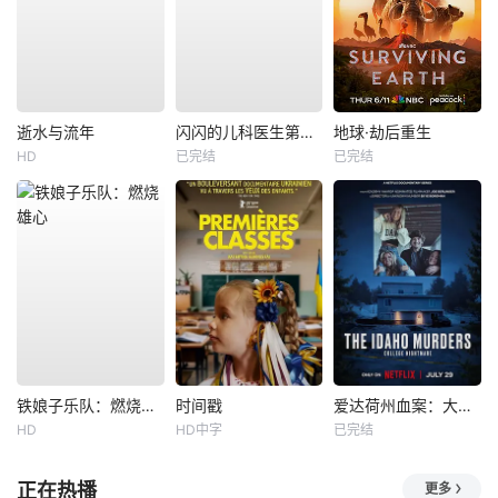
逝水与流年
闪闪的儿科医生第四季
地球·劫后重生
HD
已完结
已完结
铁娘子乐队：燃烧雄心
时间戳
爱达荷州血案：大学梦魇
HD
HD中字
已完结
正在热播
更多