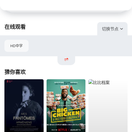
在线观看
切换节点
HD中字
猜你喜欢