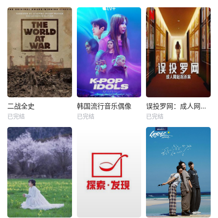
二战全史
韩国流行音乐偶像
误投罗网：成人网站拐杀案
已完结
已完结
已完结