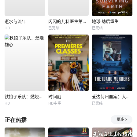
逝水与流年
闪闪的儿科医生第四季
地球·劫后重生
HD
已完结
已完结
铁娘子乐队：燃烧雄心
时间戳
爱达荷州血案：大学梦魇
HD
HD中字
已完结
正在热播
更多