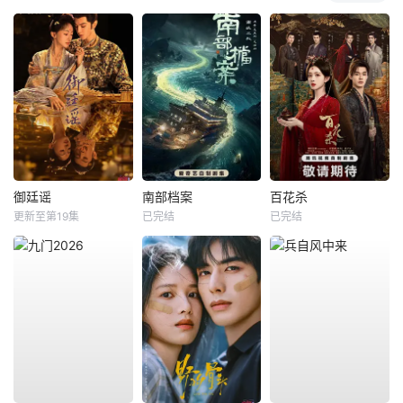
御廷谣
南部档案
百花杀
更新至第19集
已完结
已完结