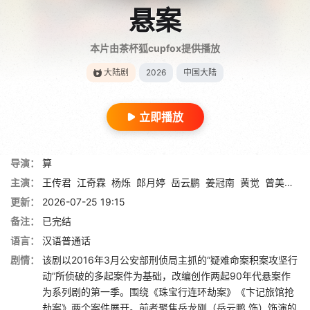
悬案
本片由茶杯狐cupfox提供播放
大陆剧
2026
中国大陆
立即播放
导演：
算
主演：
王传君
江奇霖
杨烁
郎月婷
岳云鹏
姜冠南
黄觉
曾美慧孜
更新：
2026-07-25 19:15
备注：
已完结
语言：
汉语普通话
剧情：
该剧以2016年3月公安部刑侦局主抓的“疑难命案积案攻坚行
动”所侦破的多起案件为基础，改编创作两起90年代悬案作
为系列剧的第一季。围绕《珠宝行连环劫案》《卞记旅馆抢
劫案》两个案件展开。前者聚焦岳龙刚（岳云鹏 饰）饰演的