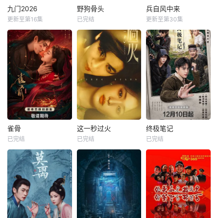
九门2026
野狗骨头
兵自风中来
更新至第16集
已完结
更新至第30集
雀骨
这一秒过火
终极笔记
已完结
已完结
已完结