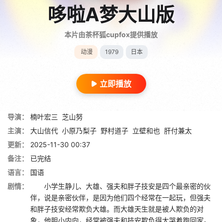
哆啦A梦大山版
本片由茶杯狐cupfox提供播放
动漫
1979
日本
立即播放
导演：
楠叶宏三
芝山努
主演：
大山信代
小原乃梨子
野村道子
立壁和也
肝付兼太
更新：
2025-11-30 00:37
备注：
已完结
语言：
国语
剧情：
小学生静儿、大雄、强夫和胖子技安是四个最亲密的伙
伴，说是亲密伙伴，是因为他们四个经常在一起玩，但强夫
和胖子技安经常欺负大雄。而大雄天生就是被人欺负的对
象，他胆小内向，经常被强夫和技安欺负得大哭着跑回家。