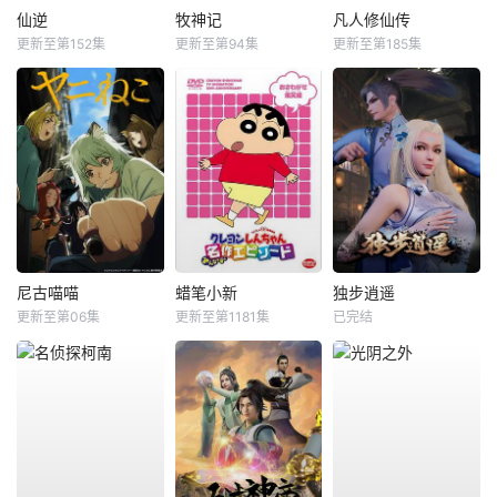
仙逆
牧神记
凡人修仙传
更新至第152集
更新至第94集
更新至第185集
尼古喵喵
蜡笔小新
独步逍遥
更新至第06集
更新至第1181集
已完结