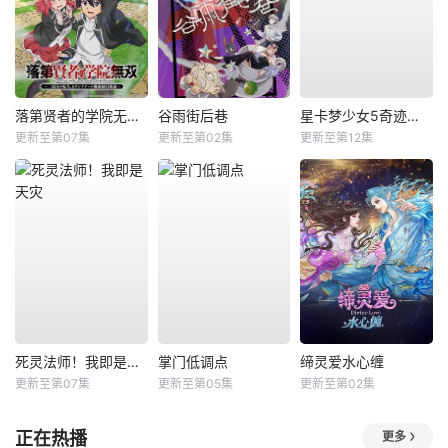
落第贤者的学院无双第二回转生，S等级作弊魔术师冒险记
谷雨街后巷
星卡梦少女5奇迹绽放
更新至第07集
更新至第02集
更新至第12集
死灵法师！我即是天灾
掌门低调点
缔灵爱水心缠
更新至第07集
更新至第05集
更新至第02集
正在热播
更多