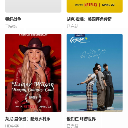
朝鲜战争
胡克·霍根：美国摔角传奇
已完结
已完结
莱尼·威尔逊：酷炫乡村乐
他们仨·环游世界
HD中字
已完结