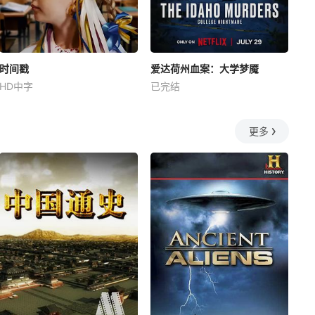
时间戳
爱达荷州血案：大学梦魇
HD中字
已完结
更多