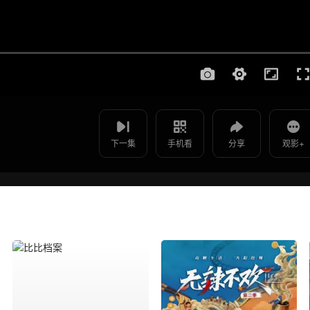
使用 手机浏览器 扫码观看
影片报错
古代战场第二季 - 第16集
如遇无法播放请提交给我们
下一集
手机看
分享
观影+