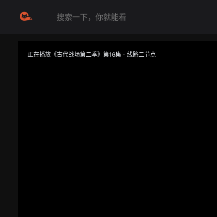
正在播放《古代战场第二季》第16集 - 线路二节点
提醒
不要轻易相信视频中的任何广告，谨防上当受骗
技巧
如遇视频无法播放或加载速度慢，可尝试切换播放线路