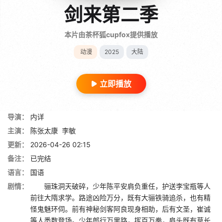
剑来第二季
本片由茶杯狐cupfox提供播放
动漫
2025
大陆
立即播放
导演：
内详
主演：
陈张太康
李敏
更新：
2026-04-26 02:15
备注：
已完结
语言：
国语
剧情：
骊珠洞天破碎，少年陈平安肩负重任，护送李宝瓶等人
前往大隋求学。路途凶险万分，既有大骊铁骑追杀，也有精
怪鬼魅环伺。前有神秘剑客阿良现身相助，后有文圣，崔诚
等人悉数登场。少年郎行万里路，挥百万拳，肩头既有草长