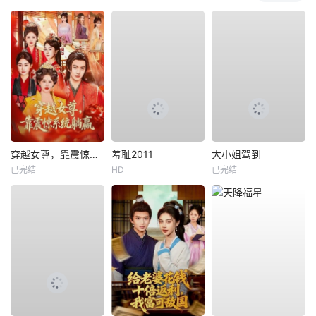
穿越女尊，靠震惊系统躺赢
羞耻2011
大小姐驾到
已完结
HD
已完结