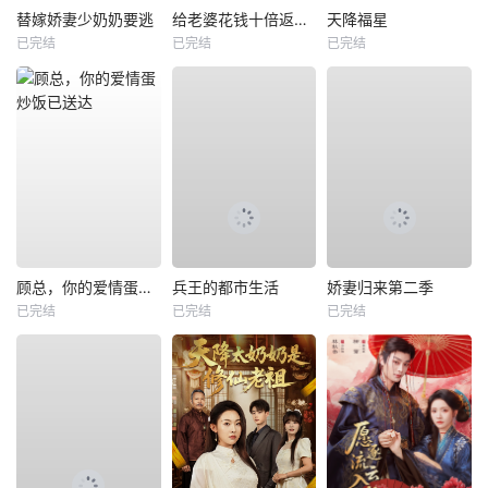
替嫁娇妻少奶奶要逃
给老婆花钱十倍返利，我富可敌国
天降福星
已完结
已完结
已完结
顾总，你的爱情蛋炒饭已送达
兵王的都市生活
娇妻归来第二季
已完结
已完结
已完结