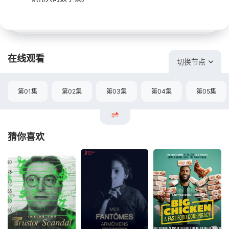
在线观看
切换节点
第01集
第02集
第03集
第04集
第05集
猜你喜欢