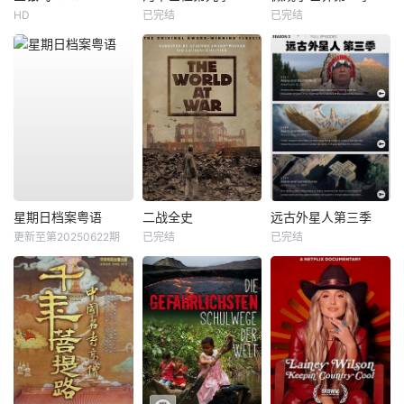
HD
已完结
已完结
星期日档案粤语
二战全史
远古外星人第三季
更新至第20250622期
已完结
已完结