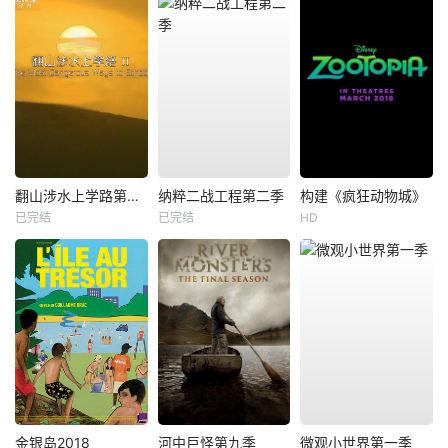
翻山涉水上学路第二季
纳粹二战工程第二季
构建《疯狂动物城》
已完结
已完结
HD
金银岛2018
河中巨怪第九季
微观小世界第一季