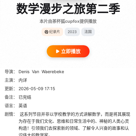
数学漫步之旅第二季
本片由茶杯狐cupfox提供播放
纪录片
2023
法国
立即播放
导演：
Denis
Van
Waerebeke
主演：
内详
更新：
2026-05-09 17:15
备注：
已完结
语言：
英语
剧情：
这系列节目并非以学校教学的方式讲解数学，而是将其展现
为存在于我们文化、思维和日常生活中的、神秘的人类心灵
构造！引领我们去探索新的领域、了解令人兴奋的故事和认
识伟大的数学家。