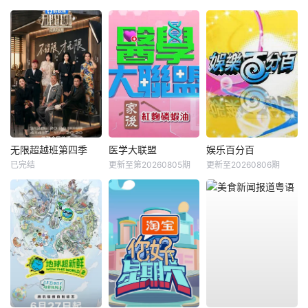
无限超越班第四季
医学大联盟
娱乐百分百
已完结
更新至第20260805期
更新至20260806期