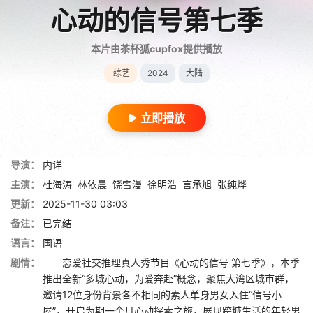
心动的信号第七季
本片由茶杯狐cupfox提供播放
综艺
2024
大陆
立即播放
导演：
内详
主演：
杜海涛
林依晨
饶雪漫
徐明浩
言承旭
张纯烨
更新：
2025-11-30 03:03
备注：
已完结
语言：
国语
剧情：
恋爱社交推理真人秀节目《心动的信号 第七季》，本季
推出全新“多城心动，为爱奔赴”概念，聚焦大湾区城市群，
邀请12位身份背景各不相同的素人单身男女入住“信号小
屋”，开启为期一个月心动探索之旅，展现跨城生活的年轻男