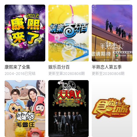
康熙来了全集
娱乐百分百
半熟恋人第五季
2004-2016已完结
更新至第20260806期
更新至20260806期