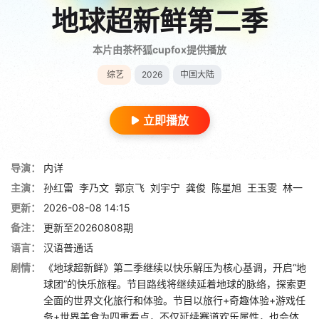
地球超新鲜第二季
本片由茶杯狐cupfox提供播放
综艺
2026
中国大陆
立即播放
导演：
内详
主演：
孙红雷
李乃文
郭京飞
刘宇宁
龚俊
陈星旭
王玉雯
林一
更新：
2026-08-08 14:15
备注：
更新至20260808期
语言：
汉语普通话
剧情：
《地球超新鲜》第二季继续以快乐解压为核心基调，开启“地
球团”的快乐旅程。节目路线将继续延着地球的脉络，探索更
全面的世界文化旅行和体验。节目以旅行+奇趣体验+游戏任
务+世界美食为四重看点，不仅延续赛道欢乐属性，也会体