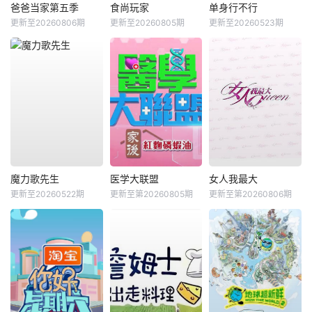
爸爸当家第五季
食尚玩家
单身行不行
更新至20260806期
更新至20260805期
更新至20260523期
魔力歌先生
医学大联盟
女人我最大
更新至20260522期
更新至第20260805期
更新至第20260806期