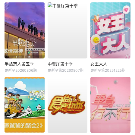
半熟恋人第五季
中餐厅第十季
女王大人
更新至20260806期
更新至第20260807期
更新至第20251225期