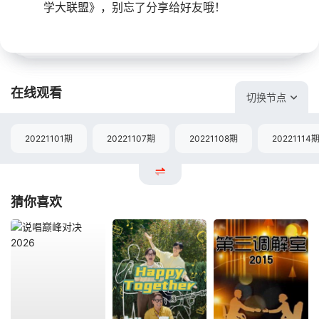
学大联盟》，别忘了分享给好友哦！
在线观看
切换节点
20221101期
20221107期
20221108期
20221114
猜你喜欢