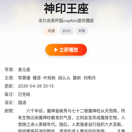
神印王座
本片由茶杯狐cupfox提供播放
动漫
2022
大陆
立即播放
导演：
曾元俊
主演：
常蓉珊
瞳音
叶知秋
阎么么
藤新
刘明月
更新：
2026-04-29 20:15
备注：
已完结
语言：
国语
剧情：
六千年前，魔神皇枫秀与七十二根魔神柱从天而降，所
有生物沾染魔神柱散发的气息，立刻会变异成魔族生物，人
类随之进入黑暗年代。随后，人类强者自行组织六大圣殿，
阻挡魔族前进的脚步，逐渐形成人魔共存的局面。 主角