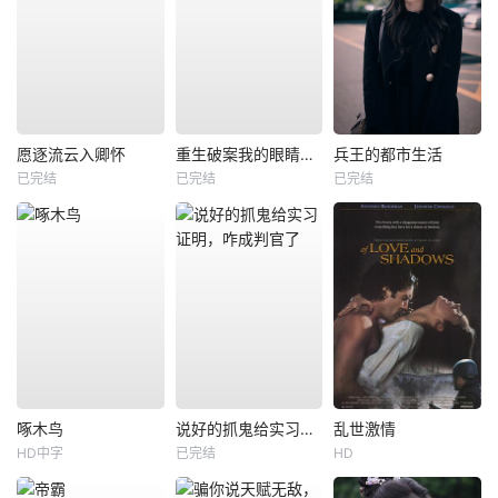
愿逐流云入卿怀
重生破案我的眼睛能锁定凶手
兵王的都市生活
已完结
已完结
已完结
啄木鸟
说好的抓鬼给实习证明，咋成判官了
乱世激情
HD中字
已完结
HD