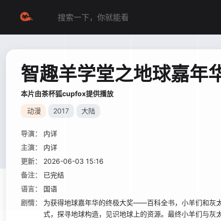
智趣羊学堂之地球嘉年
本片由茶杯狐cupfox提供播放
动漫
2017
大陆
导演：
内详
主演：
内详
更新：
2026-06-03 15:16
备注：
已完结
语言：
国语
剧情：
为获得地球嘉年华的终极大奖——百科全书，小羊们和灰
式，探寻地球构造，见识地球上的资源。最终小羊们与