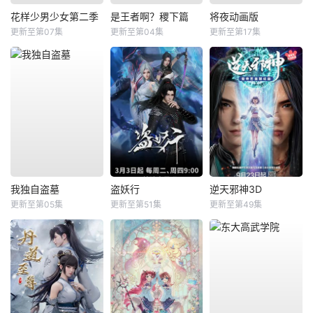
花样少男少女第二季
是王者啊？稷下篇
将夜动画版
更新至第07集
更新至第04集
更新至第17集
我独自盗墓
盗妖行
逆天邪神3D
更新至第05集
更新至第51集
更新至第49集