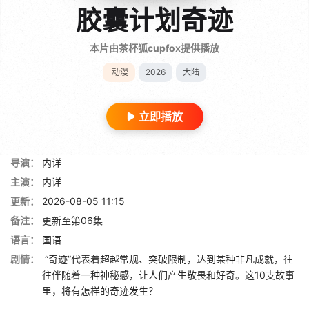
胶囊计划奇迹
本片由茶杯狐cupfox提供播放
动漫
2026
大陆
立即播放
导演：
内详
主演：
内详
更新：
2026-08-05 11:15
备注：
更新至第06集
语言：
国语
剧情：
“奇迹”代表着超越常规、突破限制，达到某种非凡成就，往
往伴随着一种神秘感，让人们产生敬畏和好奇。这10支故事
里，将有怎样的奇迹发生？