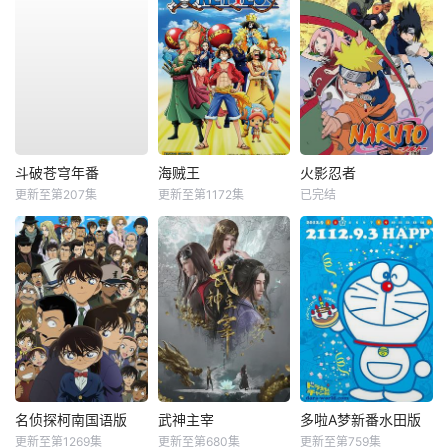
斗破苍穹年番
海贼王
火影忍者
更新至第207集
更新至第1172集
已完结
名侦探柯南国语版
武神主宰
多啦A梦新番水田版
更新至第1269集
更新至第680集
更新至第759集