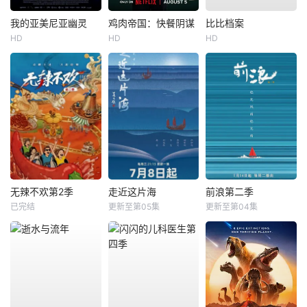
我的亚美尼亚幽灵
鸡肉帝国：快餐阴谋
比比档案
HD
HD
HD
无辣不欢第2季
走近这片海
前浪第二季
已完结
更新至第05集
更新至第04集