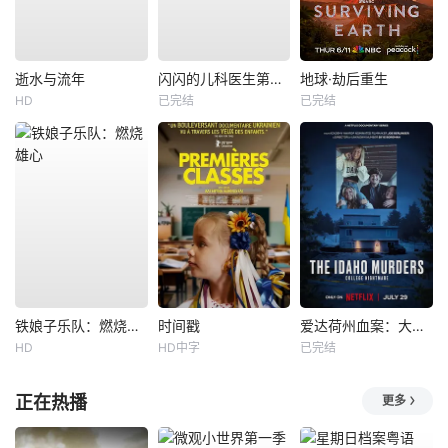
逝水与流年
闪闪的儿科医生第四季
地球·劫后重生
HD
已完结
已完结
铁娘子乐队：燃烧雄心
时间戳
爱达荷州血案：大学梦魇
HD
HD中字
已完结
正在热播
更多