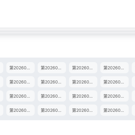
第20260413期
第20260414期
第20260415期
第20260416期
第20260506期
第20260507期
第20260508期
第20260513期
第20260603期
第20260604期
第20260605期
第20260610期
第20260702期
第20260703期
第20260709期
第20260710期番外篇