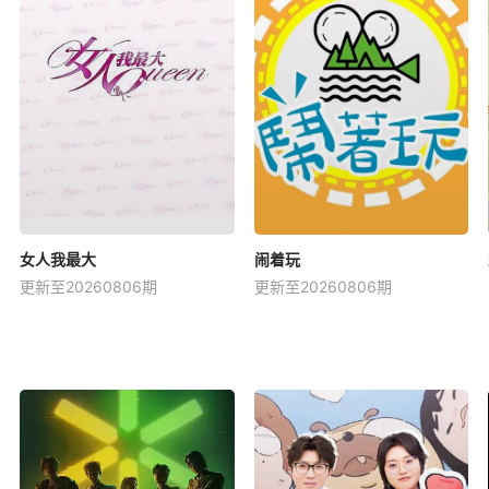
女人我最大
闹着玩
更新至20260806期
更新至20260806期