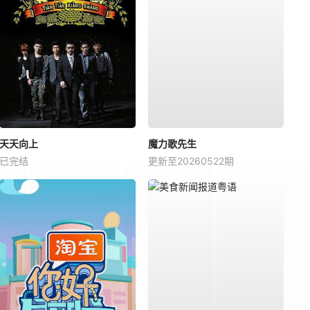
天天向上
魔力歌先生
已完结
更新至20260522期