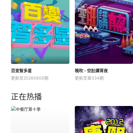
百变智多星
晚吹 - 空肚講宵夜
更新至20260806期
更新至第334期
正在热播