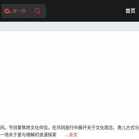
首页
搜一搜
空间。节目聚焦跨文化伴侣，在共同旅行中展开关于文化观念、育儿方式
一场关于爱与理解的浪漫探索 ...
全文