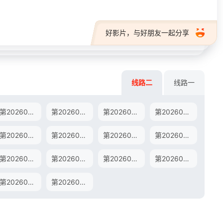
好影片，与好朋友一起分享
线路二
线路一
第20260417期
第20260421期
第20260422期
第20260423期
第20260514期
第20260515期
第20260520期
第20260521期
第20260611期
第20260612期
第20260617期
第20260618期
第20260710期加更版
第20260716期