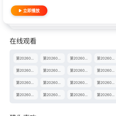
立即播放
在线观看
第20260409期
第20260410期
第20260411期
第20260412期
第20260424期
第20260429期
第20260430期
第20260501期
第20260522期
第20260527期
第20260528期
第20260529期
第20260619期
第20260624期
第20260625期
第20260626期