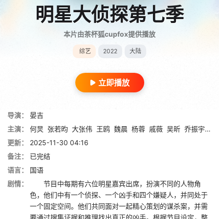
明星大侦探第七季
本片由茶杯狐cupfox提供播放
综艺
2022
大陆
立即播放
导演：
晏吉
主演：
何炅
张若昀
大张伟
王鸥
魏晨
杨蓉
戚薇
吴昕
乔振宇
张
更新：
2025-11-30 04:16
备注：
已完结
语言：
国语
剧情：
节目中每期有六位明星嘉宾出席，扮演不同的人物角
色，他们中有一个侦探、一个凶手和四个嫌疑人，并同处于
一个固定空间。他们共同面对一起精心策划的谋杀案，并需
要通过搜集证据和推理找出真正的凶手。根据节目设定，整