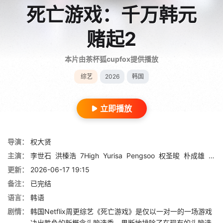
死亡游戏：千万韩元
赌起2
本片由茶杯狐cupfox提供播放
综艺
2026
韩国
立即播放
导演：
权大贤
主演：
李世石
洪榛浩
7High
Yurisa
Pengsoo
权圣晙
朴成雄
张东
更新：
2026-06-17 19:15
备注：
已完结
语言：
韩语
剧情：
韩国Netflix周更综艺《死亡游戏》是仅以一对一的一场游戏
决出胜负的新概念头脑选秀。果断地排除了在现有的头脑选