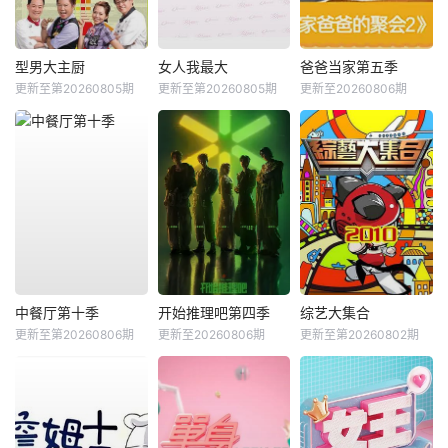
型男大主厨
女人我最大
爸爸当家第五季
更新至第20260805期
更新至第20260805期
更新至20260806期
中餐厅第十季
开始推理吧第四季
综艺大集合
更新至第20260806期
更新至20260806期
更新至第20260802期