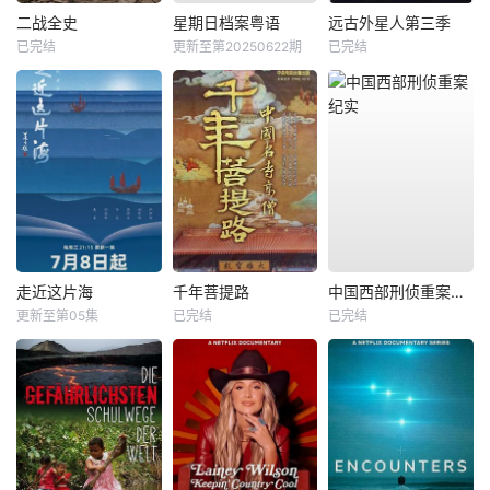
二战全史
星期日档案粤语
远古外星人第三季
已完结
更新至第20250622期
已完结
走近这片海
千年菩提路
中国西部刑侦重案纪实
更新至第05集
已完结
已完结