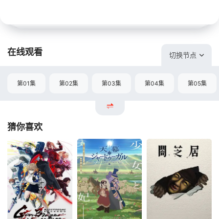
在线观看
切换节点
第01集
第02集
第03集
第04集
第05集
猜你喜欢