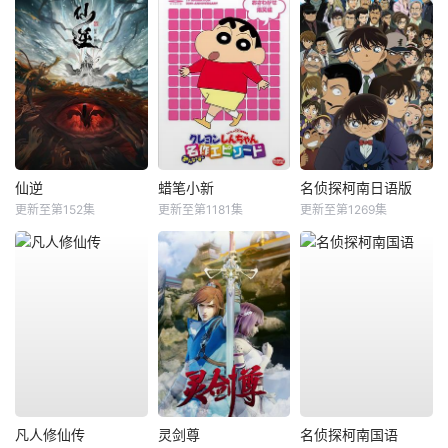
仙逆
蜡笔小新
名侦探柯南日语版
更新至第152集
更新至第1181集
更新至第1269集
凡人修仙传
灵剑尊
名侦探柯南国语