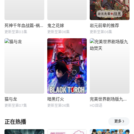
死神千年血战篇-祸进谭-
鬼之花嫁
岩元前辈的推荐
更新至第03集
更新至第06集
更新至第06集
猫与龙
暗黑灯火
完美世界剧场版九劫焚天
更新至第07集
更新至第06集
HD国语
正在热播
更多