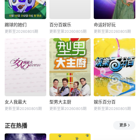
踢球的她们
百分百娱乐
命运好好玩
更新至20260805期
更新至第20260805期
更新至第20260805期
女人我最大
型男大主厨
娱乐百分百
更新至第20260805期
更新至第20260805期
更新至第20260805期
正在热播
更多